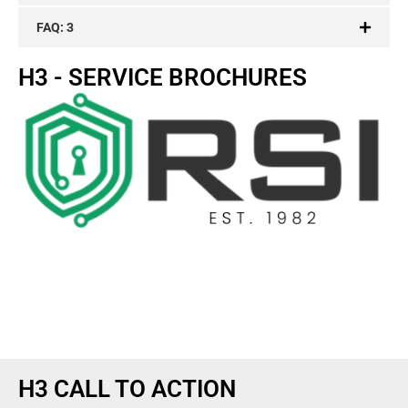
FAQ: 3
H3 - SERVICE BROCHURES
Lorem ipsum dolor sit amet, consectetur adipiscing elit. Ut
elit tellus, luctus nec ullamcorper mattis, pulvinar dapibus
leo.
H3 CALL TO ACTION