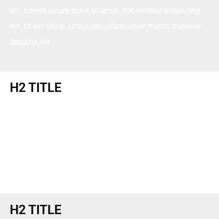
leo. Lorem ipsum dolor sit amet, consectetur adipiscing
elit. Ut elit tellus, luctus nec ullamcorper mattis, pulvinar
dapibus leo.
H2 TITLE
Lorem ipsum dolor sit amet, consectetur adipiscing elit. Ut
elit tellus, luctus nec ullamcorper mattis, pulvinar dapibus
leo. Lorem ipsum dolor sit amet, consectetur adipiscing
elit. Ut elit tellus, luctus nec ullamcorper mattis, pulvinar
dapibus leo.
H2 TITLE