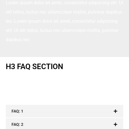
Lorem ipsum dolor sit amet, consectetur adipiscing elit. Ut
elit tellus, luctus nec ullamcorper mattis, pulvinar dapibus
leo. Lorem ipsum dolor sit amet, consectetur adipiscing
elit. Ut elit tellus, luctus nec ullamcorper mattis, pulvinar
dapibus leo.
H3 FAQ SECTION
Lorem ipsum dolor sit amet, consectetur adipiscing elit. Ut
elit tellus, luctus nec ullamcorper mattis, pulvinar dapibus
leo.
FAQ: 1
FAQ: 2